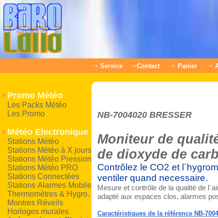
Service
Contact
Panier
Promo Météo
Les Packs Météo
Les Promo
NB-7004020 BRESSER
Météo Electronique
Moniteur de qualit
Stations Météo
Stations Météo à X jours
de dioxyde de car
Stations Météo Pression
Contrôlez le CO2 et l´hygromé
Stations Météo PRO
Stations Connectées
ventiler quand necessaire.
Stations Alarmes Mobile
Mesure et contrôle de la qualité de l´a
Thermomètres & Hygro.
adapté aux espaces clos, alarmes po
Montres Réveils
Horloges murales
Caractéristiques de la référence NB-700