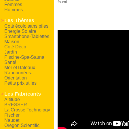
fourni
Femmes
Hommes
Les Thèmes
Coté écolo sans piles
Energie Solaire
Smartphone-Tablettes
Maison
Coté Déco
Jardin
Piscine-Spa-Sauna
Santé
Mer et Bateaux
Randonnées-
Orientation
Petits prix utiles
Les Fabricants
Altitude
BRESSER
La Crosse Technology
Fischer
Naudet
Oregon Scientific