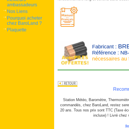
ambassadeurs
Nos Liens
Pourquoi acheter
chez BaroLand ?
Plaquette
BR
Fabricant :
Référence : N
nécessaires au 
Recomma
Station Météo, Baromètre, Thermomètre,
commandés, chez BaroLand, restez serein
20 ans. Tous nos prix sont TTC (Taxe éco
incluse) ! Livré chez
Se