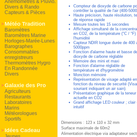
Anémomètres & Pluvio.
Compteur de dioxyde de carbone po
Divers & Rando
contrôler la qualité de l'air (400-50
Capteurs & Pièces
Haute précision, haute résolution, 
de réponse rapide
Météo Tradition
Mesure toutes les 15 secondes
Affichage simultané de la concentra
Baromètres
en CO2, de la température (°C / °F)
Baromètres Marine
l'humidité
Horloges-Marée-Lunes
Capteur NDIR longue durée de 400 
Barographes
5000ppm
Consommables
Fonction d'alarme haute et basse d
dioxyde de carbone réglable
enregistreurs
Memoire des mini et maxi
Thermomètres Hygro
Fonction d'alarme réglable de
En Randonnée
température et d'hygrométrie
Divers
Monction mémoire
Représentation de visage adapté en
fonction du niveau de securité (Vis
Galaxie des Pro
souriant indiquant un air sain).
Agriculteurs
Présentation graphique de la teneur
Restaurants
actuelle en CO2
Laboratoires
Grand affichage LED couleur ; clair 
intuitif
Marins
Météorologues
Sportifs
Dimensions : 123 x 110 x 32 mm
Surface maximale de 60m2
Idées Cadeau
Alimentation électrique via adaptateur sect
Jeunes