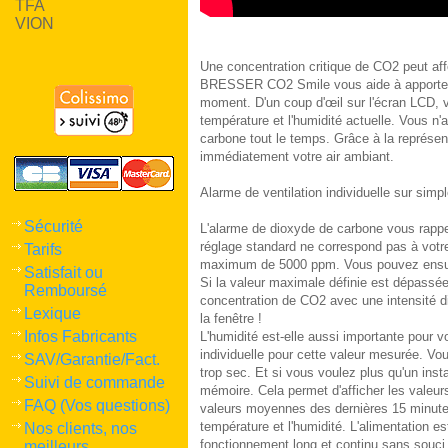
TFA
VION
Une concentration critique de CO2 peut affec
BRESSER CO2 Smile vous aide à apporter u
moment. D'un coup d'œil sur l'écran LCD, v
température et l'humidité actuelle. Vous n'a
carbone tout le temps. Grâce à la représen
immédiatement votre air ambiant.
Alarme de ventilation individuelle sur simp
Sécurité
L'alarme de dioxyde de carbone vous rappelle 
réglage standard ne correspond pas à votre
Tarifs
maximum de 5000 ppm. Vous pouvez ensuite 
Satisfait ou
Si la valeur maximale définie est dépassée,
Remboursé
concentration de CO2 avec une intensité dif
Lexique
la fenêtre !
Infos Fabricants
L'humidité est-elle aussi importante pour 
individuelle pour cette valeur mesurée. Vou
SAV/Garantie/Fact.
trop sec. Et si vous voulez plus qu'un inst
Suivi de commande
mémoire. Cela permet d'afficher les valeu
FAQ (Vos questions)
valeurs moyennes des dernières 15 minutes
température et l'humidité. L'alimentation es
Nos clients, nos
fonctionnement long et continu sans souci
meilleurs